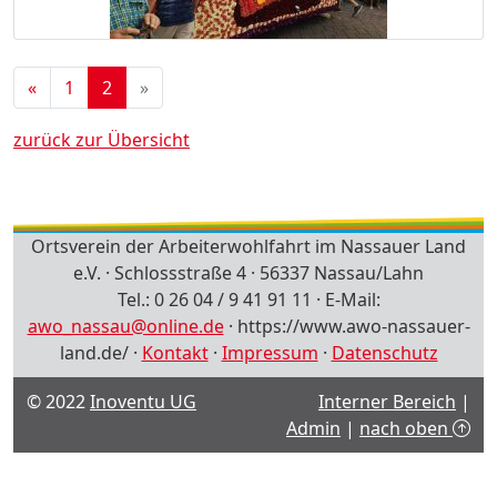
«
1
2
»
zurück zur Übersicht
Ortsverein der Arbeiterwohlfahrt im Nassauer Land
e.V. · Schlossstraße 4 · 56337 Nassau/Lahn
Tel.: 0 26 04 / 9 41 91 11 · E-Mail:
awo_nassau@online.de
· https://www.awo-nassauer-
land.de/ ·
Kontakt
·
Impressum
·
Datenschutz
© 2022
Inoventu UG
Interner Bereich
|
Admin
|
nach oben