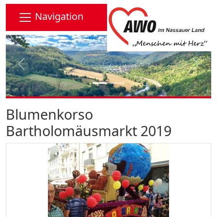
Navigation
Vorheriges Bild
Nächs
Blumenkorso
Bartholomäusmarkt 2019